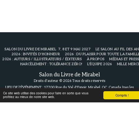
SALON DU LIVRE DE MIRABEL 7, 8 ET 9 MAI 2027
LE SALON AU FIL DES A
2026 : INVITÉS D'HONNEUR
2026 : DU PLAISIR POUR TOUTE LA FAMILL
2026 : AUTEURS / ILLUSTRATEURS / ÉDITEURS
À PROPOS
MÉDIAS ET PRES
HARCÈLEMENT : TOLÉRANCE ZÉRO!
L'ÉQUIPE 2026
MILLE MERC
Salon du Livre de Mirabel
Droits d'auteur © 2026 Tous droits réservés
LIEU DE l'ÉVÉNEMENT : 17700 Rue du Val d'Espoir, Mirabel, QC, Canada (pas les
bureaux)
|
Politique_de_confidentialité
|
info@SalonduLivredeMirabel.com
Ce site web utilise des cookies pour faire en sorte que vous
Compris !
profitiez au mieux de notre site web.
S'ABONNER À L'INFOLETTRE